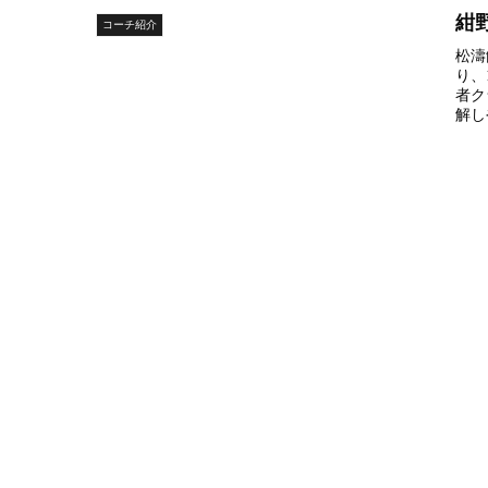
紺
コーチ紹介
松濤
り、
者ク
解し