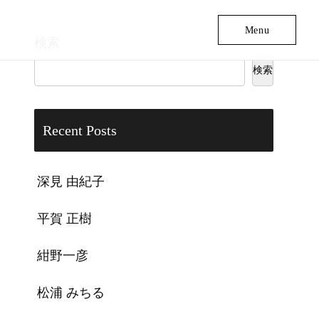
Menu
検索
検索
Recent Posts
深見 由紀子
平賀 正樹
紺野一彦
松浦 みちる