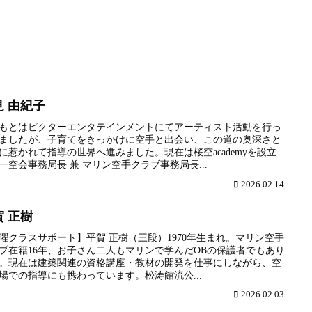
見 由紀子
もとはビクターエンタテインメントにてアーティスト活動を行っ
ましたが、子育てをきっかけに空手と出会い、この道の奥深さと
に惹かれて指導の世界へ進みました。現在は桜空academyを設立
一空会事務局長 兼 マリン空手クラブ事務局長...
2026.02.14
賀 正樹
曜クラスサポート】平賀 正樹（三段）1970年生まれ。マリン空手
ブ在籍16年、お子さん二人もマリンで学んだOBの保護者でもあり
。現在は建築関連の資格講座・教材の開発を仕事にしながら、空
場での指導にも携わっています。松涛館流公...
2026.02.03