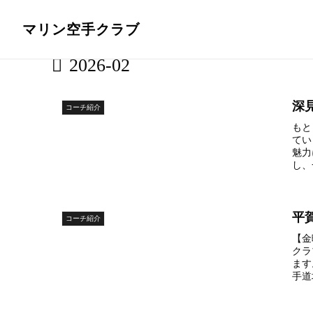
マリン空手クラブ
2026-02
深
コーチ紹介
もと
てい
魅力
し、
平
コーチ紹介
【金
クラ
ます
手道