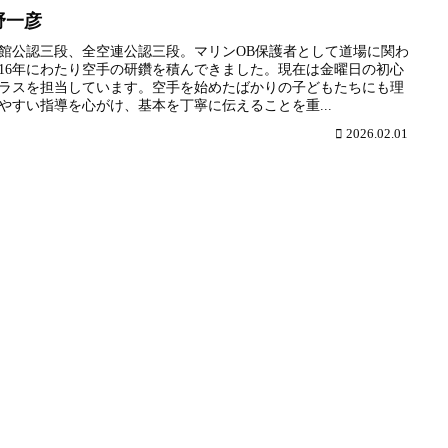
野一彦
館公認三段、全空連公認三段。マリンOB保護者として道場に関わ
16年にわたり空手の研鑽を積んできました。現在は金曜日の初心
ラスを担当しています。空手を始めたばかりの子どもたちにも理
やすい指導を心がけ、基本を丁寧に伝えることを重...
2026.02.01